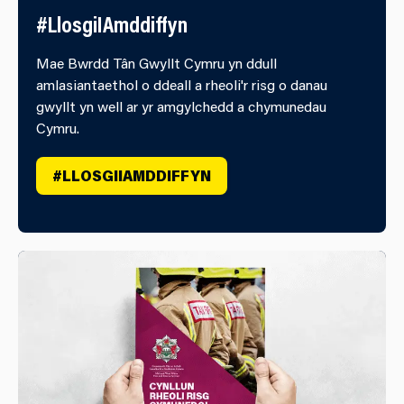
#LlosgiIAmddiffyn
Mae Bwrdd Tân Gwyllt Cymru yn ddull
amlasiantaethol o ddeall a rheoli'r risg o danau
gwyllt yn well ar yr amgylchedd a chymunedau
Cymru.
#LLOSGIIAMDDIFFYN