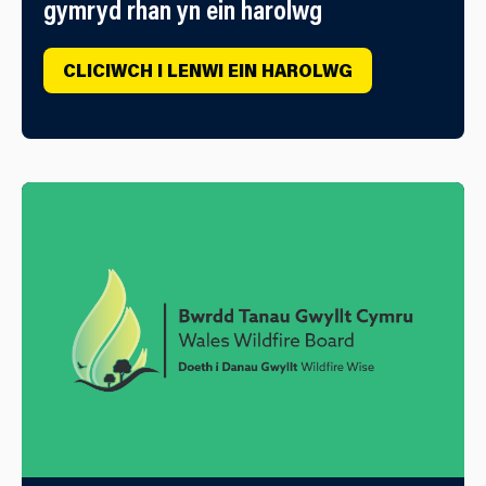
gymryd rhan yn ein harolwg
CLICIWCH I LENWI EIN HAROLWG