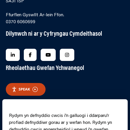
SA31 1SP
Ffurflen Gyswllt Ar-lein Ffon.
0370 6060699
Dilynwch ni ar y Cyfryngau Cymdeithasol
FOLLOW US ON LINKEDIN
FOLLOW US ON FACEBOOK
FOLLOW US ON YOUTUBE
FOLLOW US ON INSTAGRA
Rheolaethau Gwefan Ychwanegol
SPEAK
RHEOLI CWCIS
Rydym yn defnyddio cwcis i'n galluogi i ddarparu'r
profiad defnyddiwr gorau ar y wefan hon. Rydym yn
PRINT PAGE
JUMP 
defnyddio cwcis angenrheidiol i wneud i'n gwefan