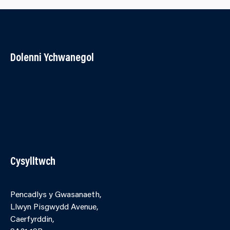
Dolenni Ychwanegol
Cysylltwch â ni
Polisi Hygyrchedd
Telerau ac Amodau
Cwcis
Porth Asiantaeth Partner
Cysylltwch
Pencadlys y Gwasanaeth,
Llwyn Pisgwydd Avenue,
Caerfyrddin,