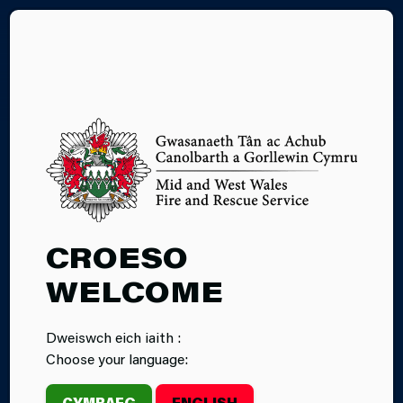
EN
O DAN SYLW
CROESO
WELCOME
Dweiswch eich iaith :
Choose your language:
CYMRAEG
ENGLISH