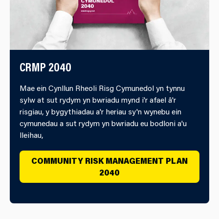
CRMP 2040
Mae ein Cynllun Rheoli Risg Cymunedol yn tynnu
sylw at sut rydym yn bwriadu mynd i'r afael â'r
risgiau, y bygythiadau a'r heriau sy'n wynebu ein
cymunedau a sut rydym yn bwriadu eu bodloni a'u
lleihau,
COMMUNITY RISK MANAGEMENT PLAN
2040