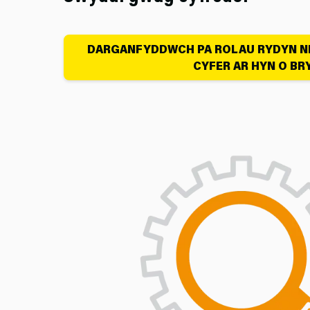
DARGANFYDDWCH PA ROLAU RYDYN NI'
CYFER AR HYN O BR