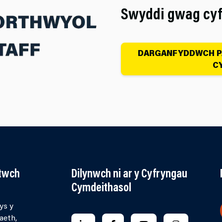
Swyddi gwag cyf
DARGANFYDDWCH PA
CY
ltwch
Dilynwch ni ar y Cyfryngau
Cymdeithasol
ys y
aeth,