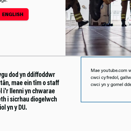
ENGLISH
orth
Mae youtube.com we
lygu dod yn ddiffoddwr
cwci cyfredol, gall
tân, mae ein tîm o staff
cwci yn y gornel dde
l i'r llenni yn chwarae
th i sicrhau diogelwch
ol yn y DU.