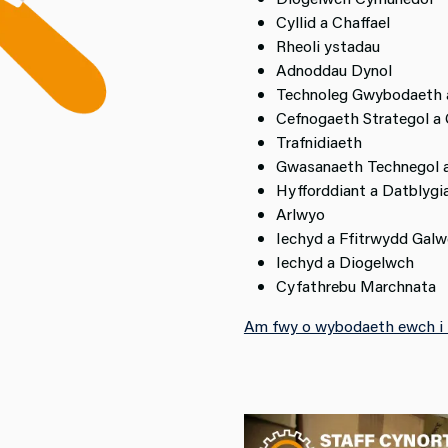
Cyllid a Chaffael
Rheoli ystadau
Adnoddau Dynol
Technoleg Gwybodaeth 
Cefnogaeth Strategol a
Trafnidiaeth
Gwasanaeth Technegol 
Hyfforddiant a Datblygi
Arlwyo
Iechyd a Ffitrwydd Galw
Iechyd a Diogelwch
Cyfathrebu Marchnata
Am fwy o wybodaeth ewch i 