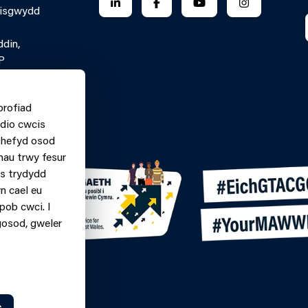
FOLLOW US ON LINKEDIN
FOLLOW US ON FACEBOOK
FOLLOW US ON YO
FOLLOW US
Pisgwydd
ddin,
P
 Gyswllt Ar-
profiad
n.
dio cwcis
060699
m hefyd osod
nau trwy fesur
ys trydydd
n cael eu
pob cwci. I
gosod, gweler