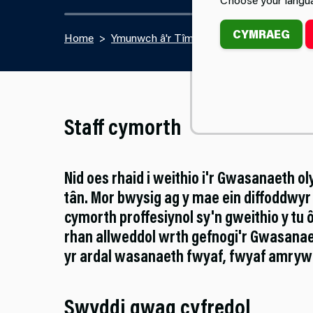
CYMRAEG
Home
Ymunwch â'r Tîm
Recriwtio Staff Cym
Staff cymorth
Nid oes rhaid i weithio i'r Gwasanaeth o
tân. Mor bwysig ag y mae ein diffoddwyr 
cymorth proffesiynol sy'n gweithio y tu ô
rhan allweddol wrth gefnogi'r Gwasanae
yr ardal wasanaeth fwyaf, fwyaf amrywi
Swyddi gwag cyfredol