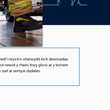
di'i rwystro oherwydd eich dewisiadau
wch newid y rheini trwy glicio ar y botwm
 isaf ar unrhyw dudalen.