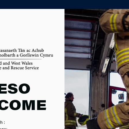
()
PORTH ASIANTAETH PARTNER
CH
IO STAFF C
ESO
COME
h :
age: