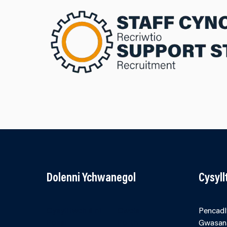
Dolenni Ychwanegol
Cysyl
Cysylltwch â ni
Cwcis
Pencadl
Polisi
Porth
Gwasan