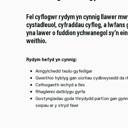
Fel cyflogwr rydym yn cynnig llawer mw
cystadleuol, cyfraddau cyflog, a lwfans
yna lawer o fuddion ychwanegol sy’n ein
weithio.​
Rydym hefyd yn cynnig:
Amgylchedd teulu-gyfeillgar
Gweithio hyblyg gan sicrhau cydbwysedd da 
Cefnogaeth iechyd a lles
Rhaglenni datblygu gyrfa
Gostyngiadau gyda thrydydd partïon gan gynnw
siopau ar y stryd fawr