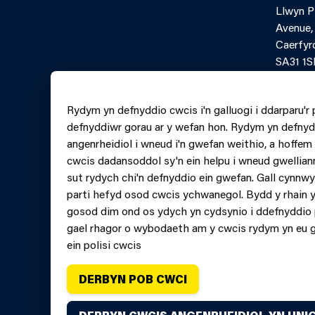
Hygyrchedd
Asiantaeth
Llwyn 
Telerau ac
Partner
Avenue,
Amodau
Caerfyr
SA31 1S
Ffurflen
Rydym yn defnyddio cwcis i'n galluogi i ddarparu'r 
lein Ffo
defnyddiwr gorau ar y wefan hon. Rydym yn defnyd
0370 6
angenrheidiol i wneud i'n gwefan weithio, a hoffe
cwcis dadansoddol sy'n ein helpu i wneud gwellian
sut rydych chi'n defnyddio ein gwefan. Gall cynnw
parti hefyd osod cwcis ychwanegol. Bydd y rhain y
gosod dim ond os ydych yn cydsynio i ddefnyddio 
gael rhagor o wybodaeth am y cwcis rydym yn eu 
ein polisi cwcis
DERBYN POB CWCI