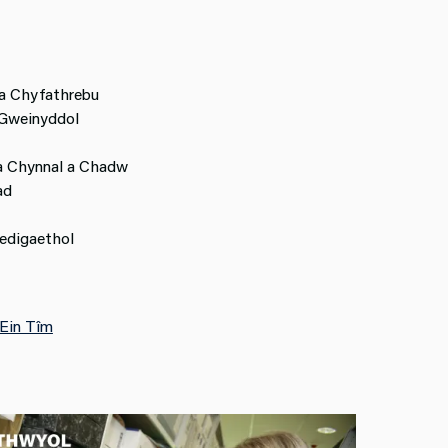
a Chyfathrebu
 Gweinyddol
a Chynnal a Chadw
ad
edigaethol
Ein Tîm