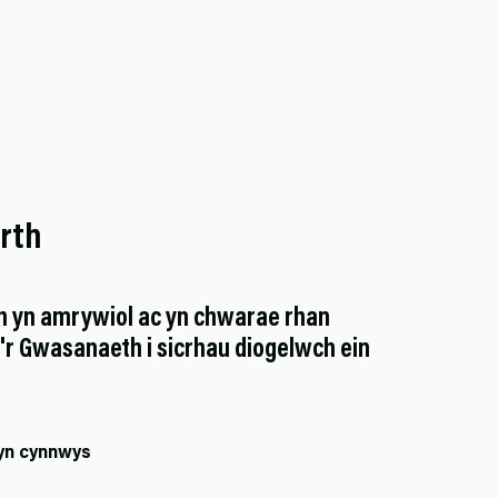
rth
th yn amrywiol ac yn chwarae rhan
'r Gwasanaeth i sicrhau diogelwch ein
 yn cynnwys