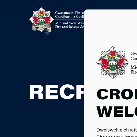
RECRIWT
CRO
WEL
Dweiswch eich iait
Choose your langu