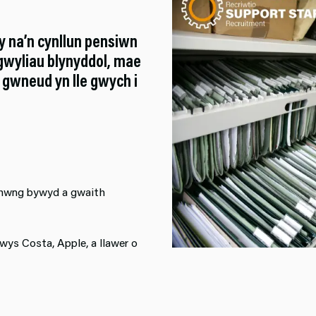
y na’n cynllun pensiwn
 gwyliau blynyddol, mae
 gwneud yn lle gwych i
rhwng bywyd a gwaith
ys Costa, Apple, a llawer o